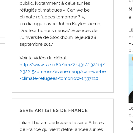
L
public. Notamment à celle sur les
M
réfugiés climatiques « Can we be
climate refugees tomorrow ? »,
À
en dialogue avec Johan Kuylenstierna,
Li
Docteur honoris causa/ Sciences de
de
l’Université de Stockholm, le jeudi 28
F
septembre 2017.
pu
Voir la vidéo du débat
http://www.su.se:80/cm/2.1431/
2.32214/
2.32215/om-oss/evenema
ng/can-we-be
-climate-refugees-
tomorrow-1.337210
Le
SÉRIE ARTISTES DE FRANCE
ét
D
Lilian Thuram participe à la série Artistes
Li
de France qui vient d’être lancée sur les