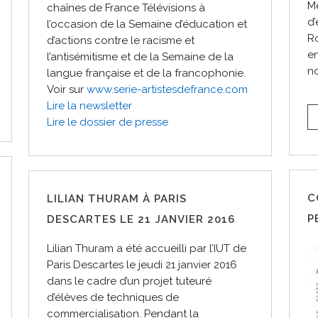
Me
chaînes de France Télévisions à
d’
l’occasion de la Semaine d’éducation et
Ro
d’actions contre le racisme et
en
l’antisémitisme et de la Semaine de la
no
langue française et de la francophonie.
Voir sur
www.serie-artistesdefrance.com
Lire la newsletter
Lire le dossier de presse
C
LILIAN THURAM À PARIS
P
DESCARTES LE 21 JANVIER 2016
Lilian Thuram a été accueilli par l’IUT de
Paris Descartes le jeudi 21 janvier 2016
dans le cadre d’un projet tuteuré
d’élèves de techniques de
commercialisation. Pendant la