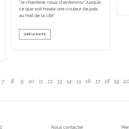
“Je chanterai, nous chanterons/ Jusqu’à
ce que soit hissée une couleur de paix
au mât de la cité”.
LIRE LA SUITE
7
8
9
10
11
12
13
14
15
16
17
18
19
2
d.
Nous contacter
Men