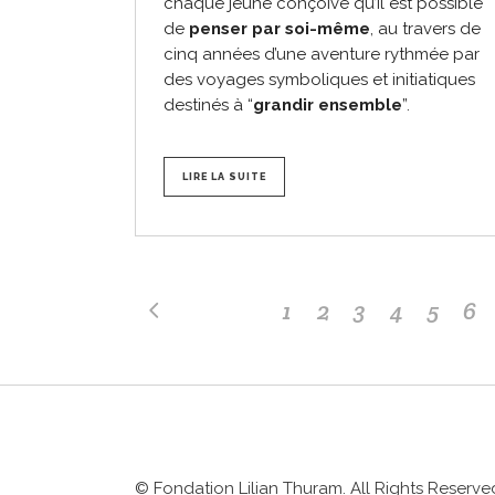
chaque jeune conçoive qu’il est possible
de
penser par soi-même
, au travers de
cinq années d’une aventure rythmée par
des voyages symboliques et initiatiques
destinés à “
grandir ensemble
”.
LIRE LA SUITE
1
2
3
4
5
6
© Fondation Lilian Thuram. All Rights Reserve