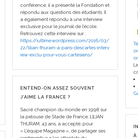
conférence, il a présenté la Fondation et
répondu aux questions des étudiants. Il
a également répondu à une interview
exclusive pour le journal de l’école.
Retrouvez cette interview sur :
https://iuttime.wordpress.com/2016/03/
Té
22/lilian-thuram-a-paris-descartes-interv
on
iew-exclu-pour-vous-cartesiens/
o
Li
co
ENTEND-ON ASSEZ SOUVENT
G
J’AIME LA FRANCE ?
Sacré champion du monde en 1998 sur
la pelouse de Stade de France, LILIAN
THURAM, 43 ans, a accepté, pour
I
« L’équipe Magazine », de partager ses
À