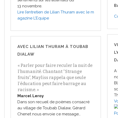
sentiments sur les attentats du
B
13 novembre.
Lire l’entretien de Lilian Thuram avec le m
Co
agazine L’Equipe
V
AVEC LILIAN THURAM À TOUBAB
L
DIALAW
D
« Parler pour faire reculer la nuit de
A
l’humanité. Chantant “Strange
no
fruits”, Mayliss rappela que seule
B
l’éducation peut faire barrage au
sc
racisme. »
T
Marcel Leroy
Vo
Dans son recueil de poèmes consacré
au village de Toubab Dialaw, Gérard
Po
Chenet nous envoie ce message…