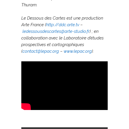
Thuram.
Le Dessous des Cartes est une production
Arte France (
http://ddc.arte.tv
–
ledessousdescartes@arte-studio.fr
) ; en
collaboration avec le Laboratoire d’études
prospectives et cartographiques
(
contact@lepac.org
–
www.lepac.org
).