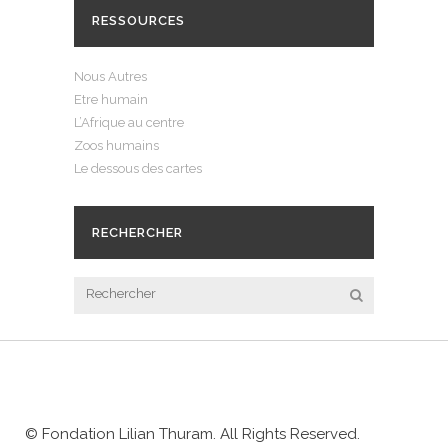
RESSOURCES
Nous Autres
Etre humain
L’Afrique au centre
Zoos humains
Le dessous des cartes
RECHERCHER
© Fondation Lilian Thuram. All Rights Reserved.