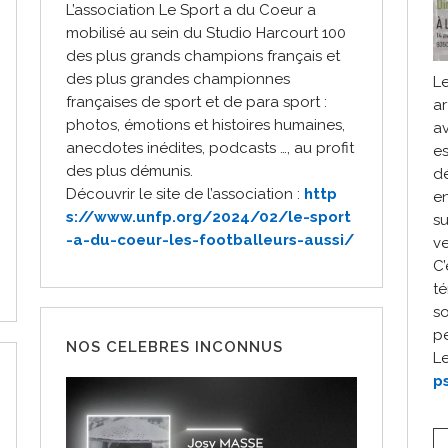
L’association Le Sport a du Coeur a
mobilisé au sein du Studio Harcourt 100
des plus grands champions français et
des plus grandes championnes
Le
françaises de sport et de para sport :
ar
photos, émotions et histoires humaines,
av
anecdotes inédites, podcasts …, au profit
es
des plus démunis.
d
Découvrir le site de l’association :
http
en
s://www.unfp.org/2024/02/le-sport
su
-a-du-coeur-les-footballeurs-aussi/
ve
C’
té
s
pe
NOS CELEBRES INCONNUS
Le
p