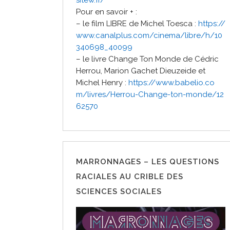
sitew.fr/
Pour en savoir + :
– le film LIBRE de Michel Toesca :
https://
www.canalplus.com/cinema/libre/h/10
340698_40099
– le livre Change Ton Monde de Cédric
Herrou, Marion Gachet Dieuzeide et
Michel Henry :
https://www.babelio.co
m/livres/Herrou-Change-ton-monde/12
62570
MARRONNAGES – LES QUESTIONS
RACIALES AU CRIBLE DES
SCIENCES SOCIALES