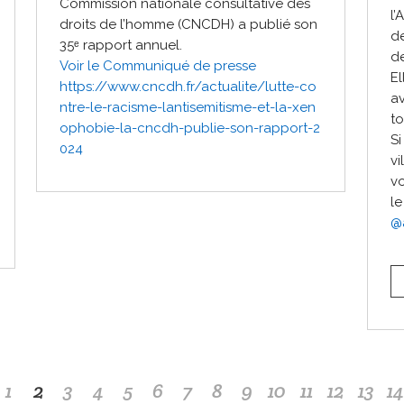
Commission nationale consultative des
l’
droits de l’homme (CNCDH) a publié son
de
35ᵉ rapport annuel.
d
Voir le Communiqué de presse
El
https://www.cncdh.fr/actualite/lutte-co
av
ntre-le-racisme-lantisemitisme-et-la-xen
to
ophobie-la-cncdh-publie-son-rapport-2
Si
024
vi
vo
l
@
1
2
3
4
5
6
7
8
9
10
11
12
13
14