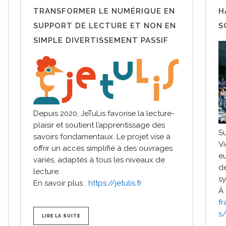
TRANSFORMER LE NUMÉRIQUE EN
H
SUPPORT DE LECTURE ET NON EN
S
SIMPLE DIVERTISSEMENT PASSIF
Depuis 2020, JeTuLis favorise la lecture-
plaisir et soutient l’apprentissage des
Su
savoirs fondamentaux. Le projet vise à
Vi
offrir un accès simplifié à des ouvrages
eu
variés, adaptés à tous les niveaux de
de
lecture.
sy
En savoir plus :
https://jetulis.fr
À 
f
s/
LIRE LA SUITE