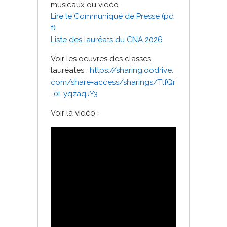
musicaux ou vidéo.
Lire le Communiqué de Presse (pd
f)
Liste des lauréats du CNA 2026
Voir les oeuvres des classes
lauréates :
https://sharing.oodrive.
com/share-access/sharings/TlfQr
-0L.yqzaqJY3
Voir la vidéo :