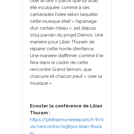
oser le dire » parce que lui avait
été inculquée, comme à ses
camarades l’idée selon laquelle
cette musique était « l’apanage
d’un certain milieu », est depuis
2014 parrain du projet Démos. Une
manière pour Lilian Thuram de
réparer cette honte d’enfance.
Une manière d’affirmer, comme il le
fera dans le cadre de cette
rencontre Grand témoin, que
chacune et chacun peut « oser la
musique ».
Ecouter la conférence de Lilian
Thuram :
https://philharmoniedeparis.fr
/fr/li
ve/rencontre/1158901-lil
ian-thura
m