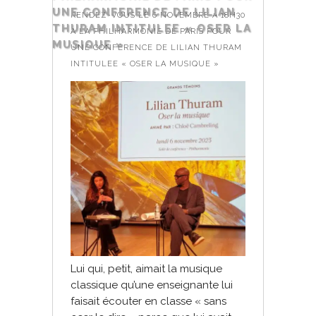
UNE CONFERENCE DE LILIAN
RENDEZ-VOUS LE 6 NOVEMBRE A 18H30
THURAM INTITULEE « OSER LA
A LA PHILHARMONIE DE PARIS POUR
MUSIQUE »
UNE CONFERENCE DE LILIAN THURAM
INTITULEE « OSER LA MUSIQUE »
Lui qui, petit, aimait la musique
classique qu’une enseignante lui
faisait écouter en classe « sans