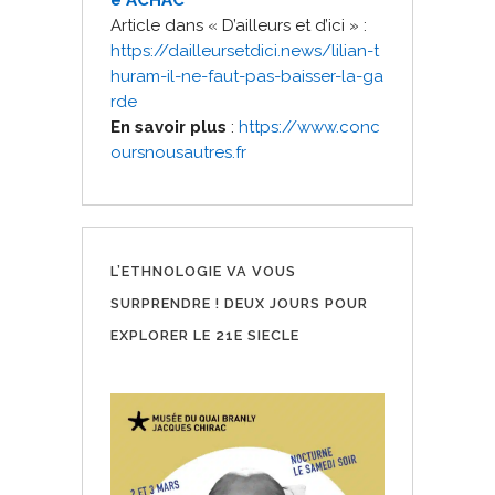
Article dans « D’ailleurs et d’ici » :
https://dailleursetdici.news/l
ilian-t
huram-il-ne-faut-pas-ba
isser-la-ga
rde
En savoir plus
:
https://www.conc
oursnousautres.fr
L’ETHNOLOGIE VA VOUS
SURPRENDRE ! DEUX JOURS POUR
EXPLORER LE 21E SIECLE