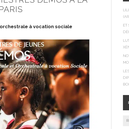
PARIS
LI
(A
ET
 orchestrale à vocation sociale
DÉ
LUT
XÉ
NO
MO
LE
DI
BO