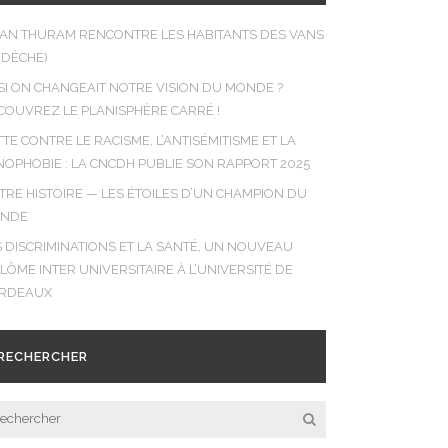
LIAN THURAM RENCONTRE LES HABITANTS DES VANS
RDÈCHE)
 SI ON CHANGEAIT NOTRE VISION DU MONDE ?
COUVREZ LE PLANISPHÈRE CARRÉ !
TE CONTRE LE RACISME, L’ANTISÉMITISME ET LA
NOPHOBIE : LA CNCDH PUBLIE SON RAPPORT 2025
TRE HISTOIRE — LES ÉTOILES D’UN CHAMPION DU
NDE
S DISCRIMINATIONS ET LA SANTÉ, UN NOUVEAU
PLÔME INTER UNIVERSITAIRE À L’UNIVERSITÉ DE
RDEAUX
RECHERCHER