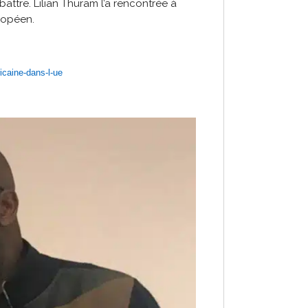
attre. Lilian Thuram l’a rencontrée à
ropéen.
icaine-dans-l-ue