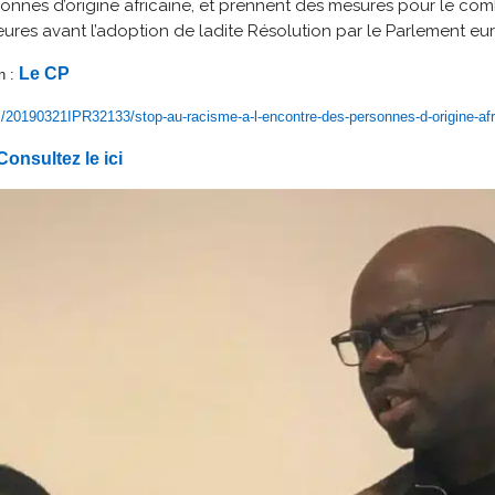
onnes d’origine africaine, et prennent des mesures pour le comb
ures avant l’adoption de ladite Résolution par le Parlement eu
Le CP
n :
m/20190321IPR32133/stop-au-racisme-a-l-encontre-des-personnes-d-origine-afr
Consultez le ici